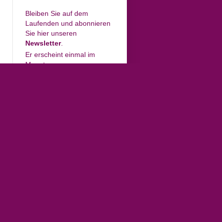
Bleiben Sie auf dem
Laufenden und abonnieren
Sie hier unseren
Newsletter
.
Er erscheint einmal im
Monat.
Newsletter
Melde dich zu unserem
Newsletter an, um auf dem
Laufenden zu bleiben.
Gib dein(e) EMAIL ein