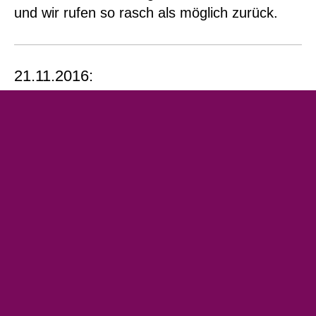
und wir rufen so rasch als möglich zurück.
21.11.2016:
Startschuss für
Persönliche Assistenz in Salzburg!
Infos gibt es hier.