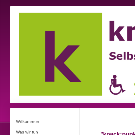
Willkommen
Was wir tun
"knack:punk